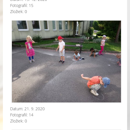
Fotografií:
15
Zložiek:
0
Pri
me
na
Datum:
21. 9. 2020
Fotografií:
14
Zložiek:
0
Pri