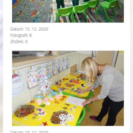
Datum:
15. 12. 2020
Fotografií:
8
Zložiek:
0
Naj
Vi
ozd
súť
Datum:
15. 12. 2020