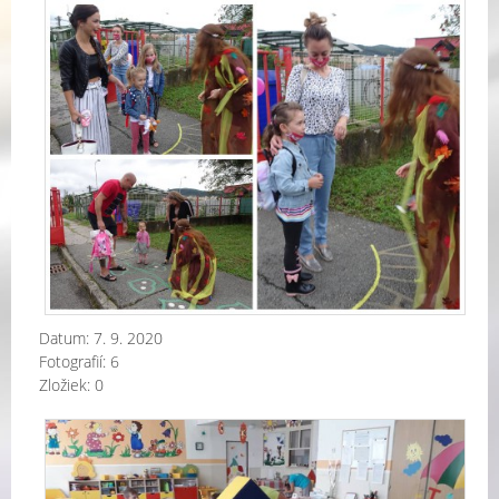
det
a
rod
pre
škô
Datum:
7. 9. 2020
Fotografií:
6
Zložiek:
0
Prv
dni
v
naš