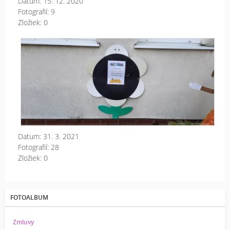
Datum:
15. 12. 2020
Fotografií:
9
Zložiek:
0
Vý
are
MŠ
Datum:
31. 3. 2021
Fotografií:
28
Zložiek:
0
FOTOALBUM
Zmluvy