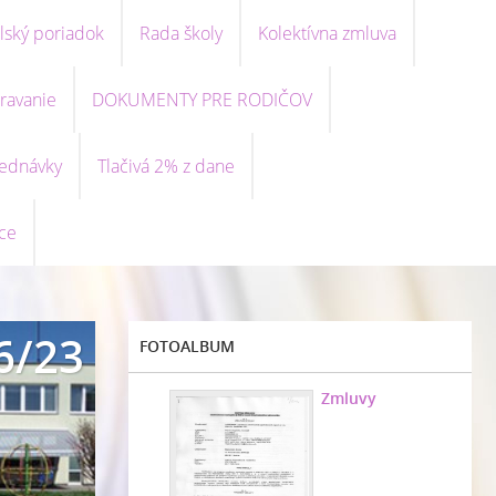
lský poriadok
Rada školy
Kolektívna zmluva
ravanie
DOKUMENTY PRE RODIČOV
ednávky
Tlačivá 2% z dane
ce
6/23
FOTOALBUM
Zmluvy