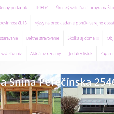
Denný poriadok
TRIEDY
Školský vzdelávací program/ Ško
povinnosť čl.13
Výzvy na predkladanie ponúk- verejné obstá
starávanie
Diétne stravovanie
Škôlka aj doma !!!
Obj
 vzdelávanie
Aktuálne oznamy
Jedálny lístok
Zápisni
a Snina Perečínska 254