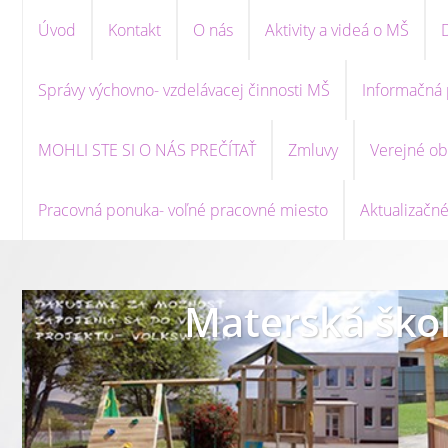
Úvod
Kontakt
O nás
Aktivity a videá o MŠ
Správy výchovno- vzdelávacej činnosti MŠ
Informačná 
MOHLI STE SI O NÁS PREČÍTAŤ
Zmluvy
Verejné ob
Pracovná ponuka- voľné pracovné miesto
Aktualizačné
Materská škol