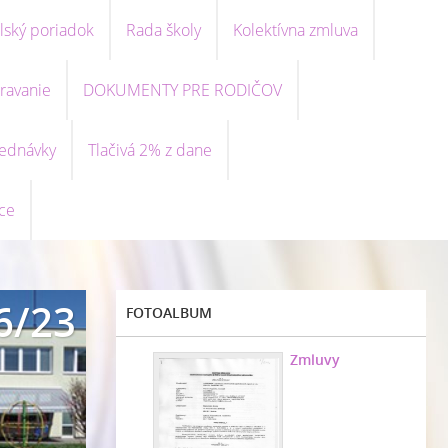
lský poriadok
Rada školy
Kolektívna zmluva
ravanie
DOKUMENTY PRE RODIČOV
ednávky
Tlačivá 2% z dane
ce
6/23
FOTOALBUM
Zmluvy