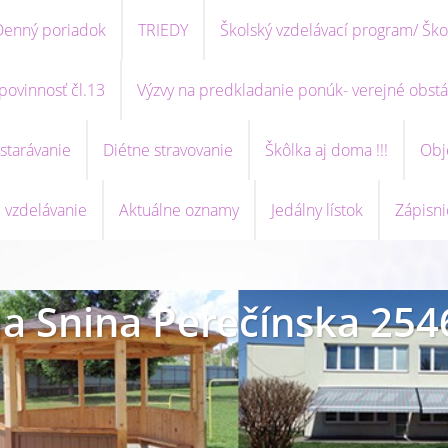
Denný poriadok
TRIEDY
Školský vzdelávací program/ Ško
povinnosť čl.13
Výzvy na predkladanie ponúk- verejné obstá
starávanie
Diétne stravovanie
Škôlka aj doma !!!
Obj
 vzdelávanie
Aktuálne oznamy
Jedálny lístok
Zápisni
a Snina Perečínska 254