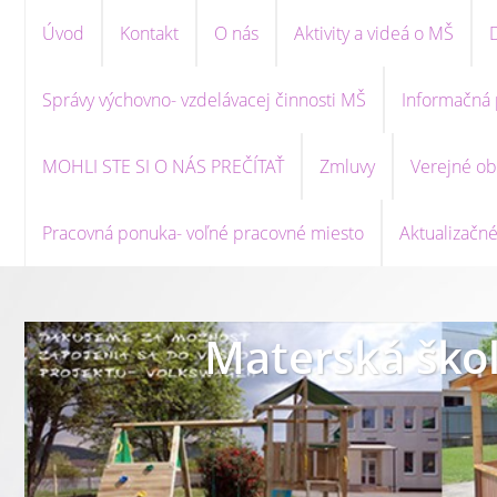
Úvod
Kontakt
O nás
Aktivity a videá o MŠ
Správy výchovno- vzdelávacej činnosti MŠ
Informačná 
MOHLI STE SI O NÁS PREČÍTAŤ
Zmluvy
Verejné ob
Pracovná ponuka- voľné pracovné miesto
Aktualizačné
Materská škol