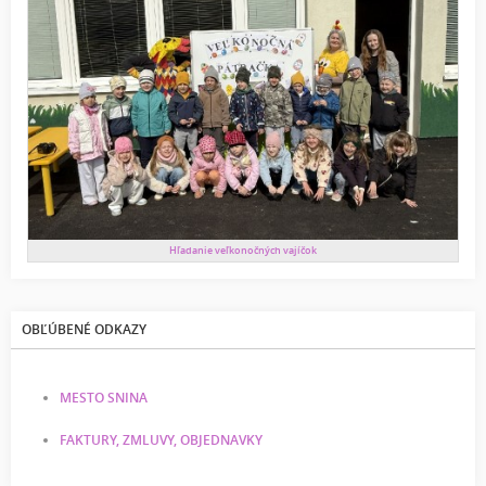
Hľadanie veľkonočných vajíčok
OBĽÚBENÉ ODKAZY
MESTO SNINA
FAKTURY, ZMLUVY, OBJEDNAVKY