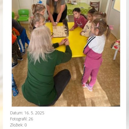
Datum:
16. 5. 2025
Fotografií:
26
Zložiek:
0