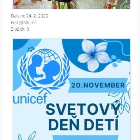
Datum:
24. 2. 2025
Fotografií:
32
Zložiek:
0
Sve
de
det