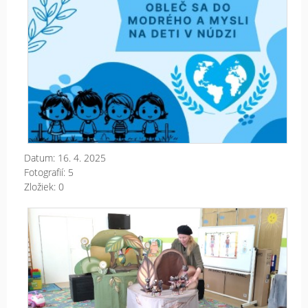
Datum:
16. 4. 2025
Fotografií:
5
Zložiek:
0
Div
pre
Cvr
a
mr