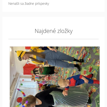
Nenašli sa žiadne príspevky
Najdené zložky
KA
20