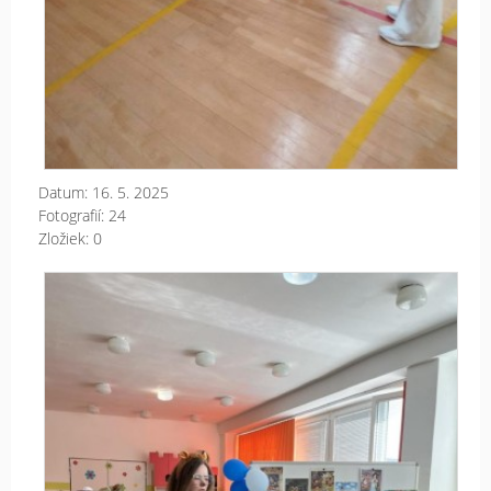
Datum:
16. 5. 2025
Fotografií:
24
Zložiek:
0
Kn
pok
múd