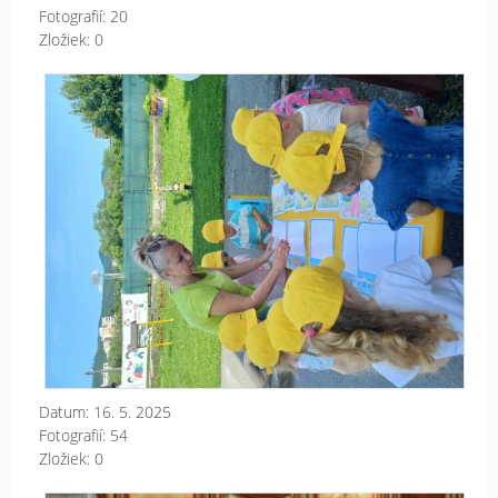
Fotografií:
20
Zložiek:
0
MD
Datum:
16. 5. 2025
Fotografií:
54
Zložiek:
0
Roz