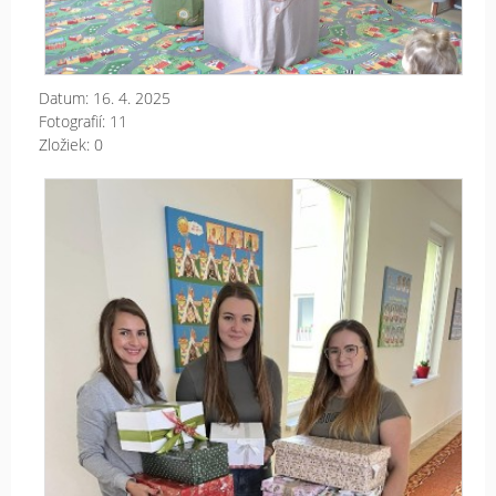
Datum:
16. 4. 2025
Fotografií:
11
Zložiek:
0
„Ko
lás
sa
zme
do
kra
od
top