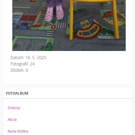
Datum:
16. 5. 2025
Fotografií:
24
Zložiek:
0
FOTOALBUM
Zmluvy
Akcie
Naša škôlka