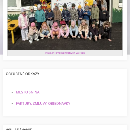
Hľadanie veľkonočných vajíčok
OBĽÚBENÉ ODKAZY
MESTO SNINA
FAKTURY, ZMLUVY, OBJEDNAVKY
VYHĽADÁVANIE