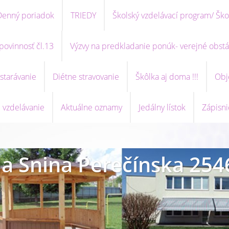
Denný poriadok
TRIEDY
Školský vzdelávací program/ Ško
povinnosť čl.13
Výzvy na predkladanie ponúk- verejné obstá
starávanie
Diétne stravovanie
Škôlka aj doma !!!
Obj
 vzdelávanie
Aktuálne oznamy
Jedálny lístok
Zápisni
a Snina Perečínska 254