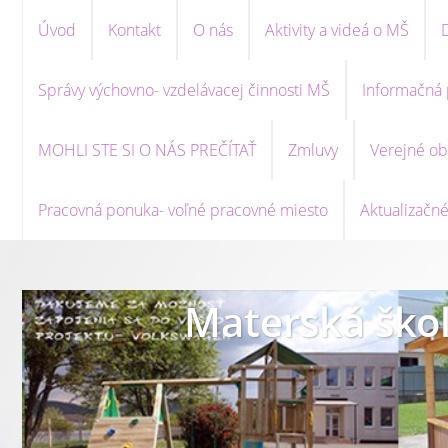
Úvod
Kontakt
O nás
Aktivity a videá o MŠ
Správy výchovno- vzdelávacej činnosti MŠ
Informačná 
MOHLI STE SI O NÁS PREČÍTAŤ
Zmluvy
Verejné ob
Pracovná ponuka- voľné pracovné miesto
Aktualizačné
Materská škol