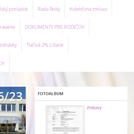
lský poriadok
Rada školy
Kolektívna zmluva
ravanie
DOKUMENTY PRE RODIČOV
ednávky
Tlačivá 2% z dane
ce
6/23
FOTOALBUM
Zmluvy