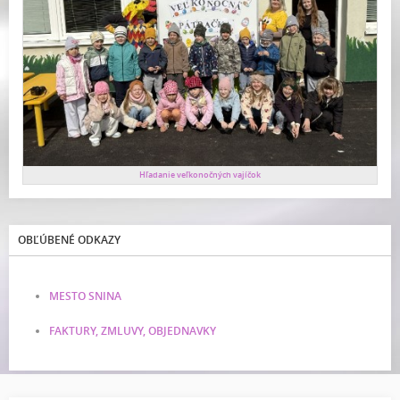
Hľadanie veľkonočných vajíčok
OBĽÚBENÉ ODKAZY
MESTO SNINA
FAKTURY, ZMLUVY, OBJEDNAVKY