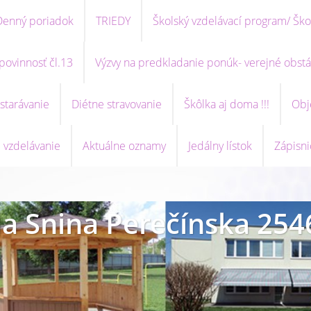
Denný poriadok
TRIEDY
Školský vzdelávací program/ Ško
povinnosť čl.13
Výzvy na predkladanie ponúk- verejné obstá
starávanie
Diétne stravovanie
Škôlka aj doma !!!
Obj
 vzdelávanie
Aktuálne oznamy
Jedálny lístok
Zápisni
a Snina Perečínska 254