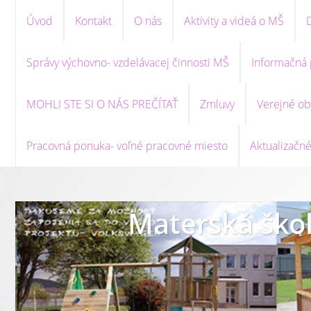
Úvod
Kontakt
O nás
Aktivity a videá o MŠ
Správy výchovno- vzdelávacej činnosti MŠ
Informačná 
MOHLI STE SI O NÁS PREČÍTAŤ
Zmluvy
Verejné ob
Pracovná ponuka- voľné pracovné miesto
Aktualizačné
Materská škol