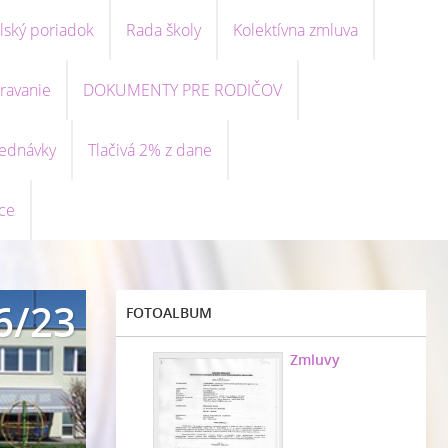
lský poriadok
Rada školy
Kolektívna zmluva
ravanie
DOKUMENTY PRE RODIČOV
ednávky
Tlačivá 2% z dane
ce
6/23
FOTOALBUM
Zmluvy